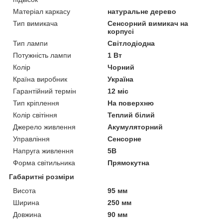
Матеріал каркасу
натуральне дерево
Тип вимикача
Сенсорний вимикач на
корпусі
Тип лампи
Світлодіодна
Потужність лампи
1 Вт
Колір
Чорний
Країна виробник
Україна
Гарантійний термін
12 міс
Тип кріплення
На поверхню
Колір світіння
Теплий білий
Джерело живлення
Акумуляторний
Управління
Сенсорне
Напруга живлення
5В
Форма світильника
Прямокутна
Габаритні розміри
Висота
95 мм
Ширина
250 мм
Довжина
90 мм