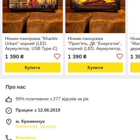
Нічник-панорама "Kharkiv
Нічник-панорама
Нічн
Urban" чорний (LED,
"Прип'ять. ДК "Енергетик",
ʼʼМа
Акумулятор, USB Type-C)
чорний (LED, Акумулятор,
дере
USB Type-C)
USB 
1 390
1 390
1 3
₴
₴
Купити
Купити
Про нас
99% позитивних з 277 відгуків за рік
Працює з 12.06.2019
м. Кременчук
Кременчук, Україна
Контакти