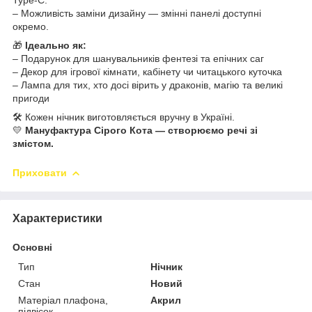
– Можливість заміни дизайну — змінні панелі доступні
окремо.
🎁
Ідеально як:
– Подарунок для шанувальників фентезі та епічних саг
– Декор для ігрової кімнати, кабінету чи читацького куточка
– Лампа для тих, хто досі вірить у драконів, магію та великі
пригоди
🛠️ Кожен нічник виготовляється вручну в Україні.
💛
Мануфактура Сірого Кота — створюємо речі зі
змістом.
Приховати
Характеристики
Основні
Тип
Нічник
Стан
Новий
Матеріал плафона,
Акрил
підвісок