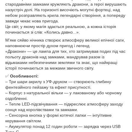
стародавніми замками кружляють дракони, а герої вирушають
назустріч долі. На горизонті височіють могутні фортеці, над
небом розправляють крила легендарні створіння, а попереду
завжди чекає нова пригода.
Це світ, у якому магія здається реальною, а кожна історія
починається зі слів: «Колись давно...».
М’яке сяйво нічника створює атмосферу великої епічної саги,
наповнюючи простір духом пригод і легенд.
«Дракони» — це лампа для тих, хто затримував подих під час
польоту драконів над замками, мандрував разом із
відьмаками небезпечними землями та знає, що найкращі
історії починаються за межами звичного світу.
✅
Особливості:
– Три шари акрилу з УФ-друком — створюють глибину
фентезійного пейзажу та ефект присутності.
– Корпус з натуральної вільхи — у лакованому або чорному
оздобленні.
– Тепле LED-підсвічування — підкреслює атмосферу заходу
сонця над королівствами та замками.
– Сенсорна кнопка у формі котячої лапки — інтуїтивне
керування світлом.
– Акумулятор понад 12 годин роботи — зарядка через USB
Type-C.