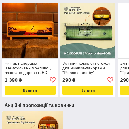
Нічник-панорама
Змінний комплект стекол
Змін
"Неможливе - можливо",
для нічника-панорами
для 
лаковане дерево (LED,
"Please stand by"
"При
Акумулятор, USB Type-C)
1 390
290
290
₴
₴
Купити
Купити
Акційні пропозиції та новинки