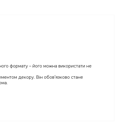
ного формату – його можна використати не
ементом декору. Він обовʼязково стане
ома.