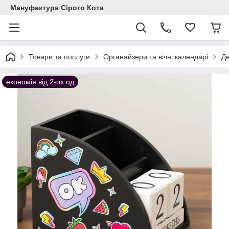
Мануфактура Сірого Кота
Товари та послуги
Органайзери та вічні календарі
Де
економія від 2-ох од