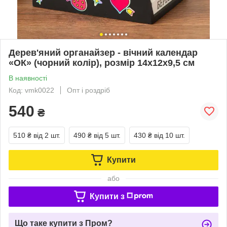
Дерев'яний органайзер - вічний календар
«ОК» (чорний колір), розмір 14х12х9,5 см
В наявності
Код: vmk0022
Опт і роздріб
540
₴
510 ₴
від 2 шт.
490 ₴
від 5 шт.
430 ₴
від 10 шт.
Купити
або
Купити з
Що таке купити з Пром?