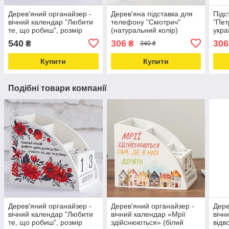
Дерев'яний органайзер -
Дерев'яна підставка для
Підс
вічний календар "Любити
телефону "Смотрич"
"Пет
те, що робиш", розмір
(натуральний колір)
укра
14х12х9,5 см
(дер
540
306
306
₴
₴
340 ₴
Купити
Купити
Подібні товари компанії
Дерев'яний органайзер -
Дерев'яний органайзер -
Дере
вічний календар "Любити
вічний календар «Мрії
вічн
те, що робиш", розмір
здійснюються» (білий
відв