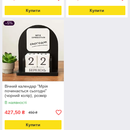
Купити
Купити
–5%
Вічний календар "Мрія
починається сьогодні"
(чорний колір), розмір
16х14х6 см
В наявності
427,50
₴
450 ₴
Купити