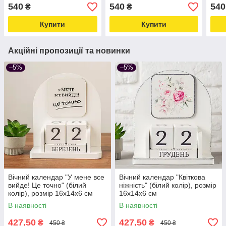
14х12х9,5 см
колір), розмір 14х12х9,5
розм
540
540
540
₴
₴
см
Купити
Купити
Акційні пропозиції та новинки
–5%
–5%
Вічний календар "У мене все
Вічний календар "Квіткова
вийде! Це точно" (білий
ніжність" (білий колір), розмір
колір), розмір 16х14х6 см
16х14х6 см
В наявності
В наявності
427,50
427,50
₴
₴
450 ₴
450 ₴