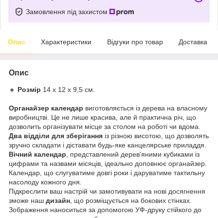
Замовлення під захистом
Опис
Характеристики
Відгуки про товар
Доставка
Опис
🔸
Розмір
14 х 12 х 9,5 см.
Органайзер календар
виготовляється із дерева на власному
виробництві. Це не лише красива, але й практична річ, що
дозволить організувати місце за столом на роботі чи вдома.
Два відділи для зберігання
із різною висотою, що дозволять
зручно складати і діставати будь-яке канцелярське приладдя.
Вічний календар
, представлений дерев'яними кубиками із
цифрами та назвами місяців, ідеально доповнює органайзер.
Календар, що слугуватиме довгі роки і даруватиме тактильну
насолоду кожного дня.
Підкреслити ваш настрій чи замотивувати на нові досягнення
зможе наш
дизайн
, що розміщується на бокових стінках.
Зображення наноситься за допомогою УФ-друку стійкого до