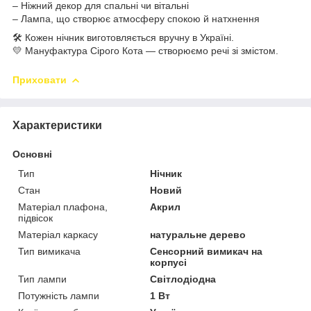
– Ніжний декор для спальні чи вітальні
– Лампа, що створює атмосферу спокою й натхнення
🛠️ Кожен нічник виготовляється вручну в Україні.
💛 Мануфактура Сірого Кота — створюємо речі зі змістом.
Приховати
Характеристики
Основні
Тип
Нічник
Стан
Новий
Матеріал плафона,
Акрил
підвісок
Матеріал каркасу
натуральне дерево
Тип вимикача
Сенсорний вимикач на
корпусі
Тип лампи
Світлодіодна
Потужність лампи
1 Вт