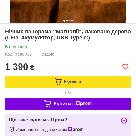
Нічник-панорама ʼʼМагнолії", лаковане дерево
(LED, Акумулятор, USB Type-C)
В наявності
Код: npa0037
Роздріб
1 390
₴
Купити
або
Купити з
Що таке купити з Пром?
Замовлення під захистом