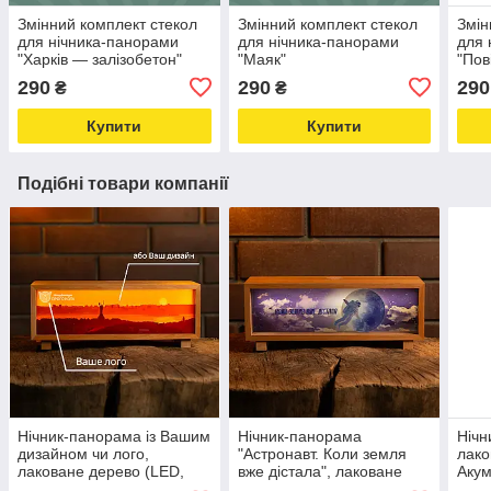
Змінний комплект стекол
Змінний комплект стекол
Змін
для нічника-панорами
для нічника-панорами
для 
"Харків — залізобетон"
"Маяк"
"Пов
290
290
290
₴
₴
Купити
Купити
Подібні товари компанії
Нічник-панорама із Вашим
Нічник-панорама
Нічн
дизайном чи лого,
"Астронавт. Коли земля
лако
лаковане дерево (LED,
вже дістала", лаковане
Акум
Акумулятор, USB Type-C)
дерево (LED, Акумулятор,