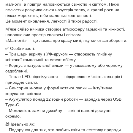
магнолії, а повітря наповнюється свіжістю й світлом. Ніжні
пелюстки розкриваються назустріч теплу, а краплі роси на
гілках мерехтять, ніби маленькі коштовності.
Це момент оновлення, легкості й тихої радості.
М’яке сяйво нічника створює атмосферу гармонії та ніжності,
наповнюючи простір спокоєм і світлом.
«Магнолії» — це лампа про красу миті, яку хочеться зберегти.
✅ Особливості:
– Три шари акрилу з УФ-друком — створюють глибину
квіткової композиції та ефект об’єму.
– Корпус з натуральної вільхи — у лакованому або чорному
оздобленні.
– Тепле LED-підсвічування — підкреслює м’якість кольорів і
природне світло.
– Сенсорна кнопка у формі котячої лапки — інтуїтивне
керування світлом.
– Акумулятор понад 12 годин роботи — зарядка через USB
Type-C.
– Можливість заміни дизайну — змінні панелі доступні
окремо.
🎁 Ідеально як:
– Подарунок для тих, хто любить квіти та естетику природи