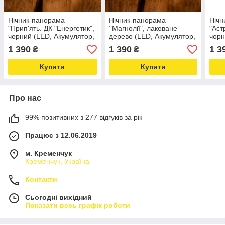
Нічник-панорама
Нічник-панорама
Нічн
"Прип'ять. ДК "Енергетик",
ʼʼМагнолії", лаковане
"Аст
чорний (LED, Акумулятор,
дерево (LED, Акумулятор,
чорн
USB Type-C)
USB Type-C)
USB 
1 390
1 390
1 3
₴
₴
Купити
Купити
Про нас
99% позитивних з 277 відгуків за рік
Працює з 12.06.2019
м. Кременчук
Кременчук, Україна
Контакти
Сьогодні вихідний
Показати весь графік роботи