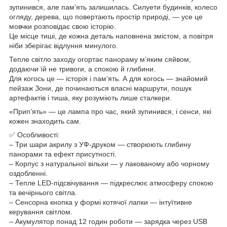
зупинився, але пам’ять залишилась. Силуети будинків, колесо
огляду, дерева, що повертають простір природі, — усе це
мовчки розповідає свою історію.
Це місце тиші, де кожна деталь наповнена змістом, а повітря
ніби зберігає відлуння минулого.
Тепле світло заходу огортає панораму м’яким сяйвом,
додаючи їй не тривоги, а спокою й глибини.
Для когось це — історія і пам’ять. А для когось — знайомий
пейзаж Зони, де починаються власні маршрути, пошук
артефактів і тиша, яку розуміють лише сталкери.
«Прип’ять» — це лампа про час, який зупинився, і сенси, які
кожен знаходить сам.
✅ Особливості:
– Три шари акрилу з УФ-друком — створюють глибину
панорами та ефект присутності.
– Корпус з натуральної вільхи — у лакованому або чорному
оздобленні.
– Тепле LED-підсвічування — підкреслює атмосферу спокою
та вечірнього світла.
– Сенсорна кнопка у формі котячої лапки — інтуїтивне
керування світлом.
– Акумулятор понад 12 годин роботи — зарядка через USB