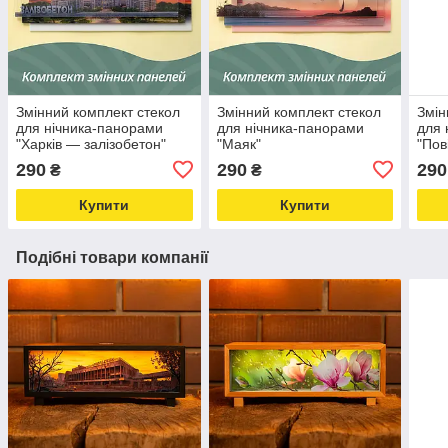
Змінний комплект стекол
Змінний комплект стекол
Змін
для нічника-панорами
для нічника-панорами
для 
"Харків — залізобетон"
"Маяк"
"Пов
290
290
290
₴
₴
Купити
Купити
Подібні товари компанії