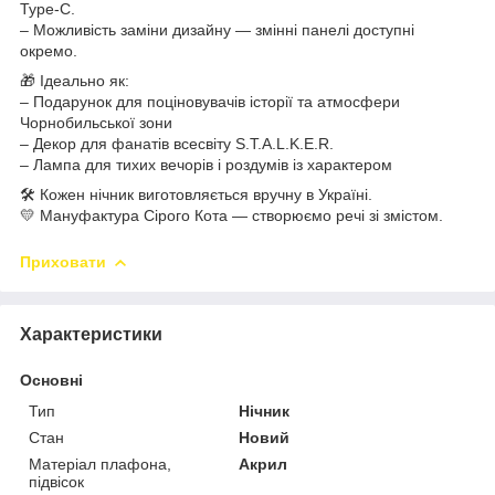
Type-C.
– Можливість заміни дизайну — змінні панелі доступні
окремо.
🎁 Ідеально як:
– Подарунок для поціновувачів історії та атмосфери
Чорнобильської зони
– Декор для фанатів всесвіту S.T.A.L.K.E.R.
– Лампа для тихих вечорів і роздумів із характером
🛠️ Кожен нічник виготовляється вручну в Україні.
💛 Мануфактура Сірого Кота — створюємо речі зі змістом.
Приховати
Характеристики
Основні
Тип
Нічник
Стан
Новий
Матеріал плафона,
Акрил
підвісок