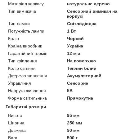
Матеріал каркасу
натуральне дерево
Тип вимикача
Сенсорний вимикач на
корпусі
Тип лампи
Світлодіодна
Потужність лампи
1 Вт
Колір
Чорний
Країна виробник
Україна
Гарантійний термін
12 міс
Тип кріплення
На поверхню
Колір світіння
Теплий білий
Джерело живлення
Акумуляторний
Управління
Сенсорне
Напруга живлення
5В
Форма світильника
Прямокутна
Габаритні розміри
Висота
95 мм
Ширина
250 мм
Довжина
90 мм
Вага
500 г