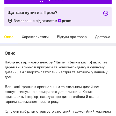
Що таке купити з Пром?
Замовлення під захистом
Опис
Характеристики
Відгуки про товар
Доставка
Опис
Набір новорічного декору “Квіти” (білий колір)
включає
дерев’яні ялинкові прикраси та коника-гойдалку в єдиному
дизайні, які створять святковий настрій та затишок у вашому
домі.
Ялинкові іграшки з оригінальним та стильним дизайном
стануть вишуканою прикрасою для ялинки, а Коник
прикрасить інтер’єр, нагадає про дитячі забави й стане
гарним талісманом нового року.
Купуючи набір, ви отримуєте стильний і гармонійний комплект