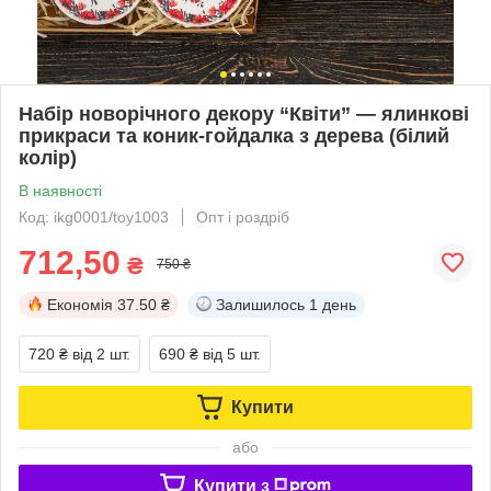
Набір новорічного декору “Квіти” — ялинкові
прикраси та коник-гойдалка з дерева (білий
колір)
В наявності
Код: ikg0001/toy1003
Опт і роздріб
712,50
₴
750 ₴
Економія
37.50 ₴
Залишилось
1 день
720 ₴
від 2 шт.
690 ₴
від 5 шт.
Купити
або
Купити з