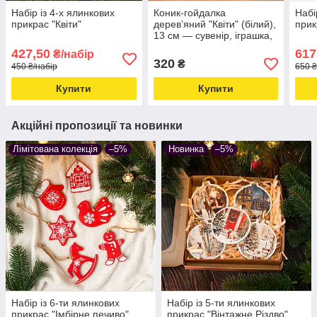
Набір із 4-х ялинкових
Коник-гойдалка
Набі
прикрас "Квіти"
дерев’яний "Квіти" (білий),
прик
13 см — сувенір, іграшка,
символ року Коня 2026
427,50
617
₴/набір
320
₴
450 ₴/набір
650 ₴
Купити
Купити
Акційні пропозиції та новинки
Лімітована колекція
–5%
Новинка
–5%
Набір із 6-ти ялинкових
Набір із 5-ти ялинкових
прикрас "Імбірне печиво"
прикрас "Вінтажне Різдво"