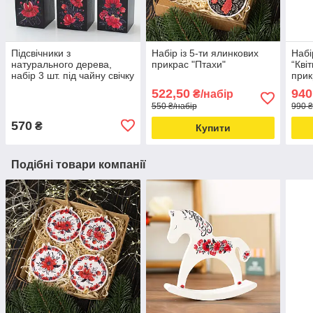
Підсвічники з
Набір із 5-ти ялинкових
Набі
натурального дерева,
прикрас "Птахи"
“Кві
набір 3 шт. під чайну свічку
прик
"Квіти" (чорний колір)
дере
522,50
940
₴/набір
550 ₴/набір
990 ₴
570
₴
Купити
Подібні товари компанії