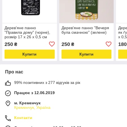
Дерев'яне панно
Дерев'яне панно "Вечеря
Дере
"Правила дому" (чорне),
була смачною" (зелене)
як ґ
розмір 17 х 26 х 0,5 cм
х 0,
250
250
180
₴
₴
Купити
Купити
Про нас
99% позитивних з 277 відгуків за рік
Працює з 12.06.2019
м. Кременчук
Кременчук, Україна
Контакти