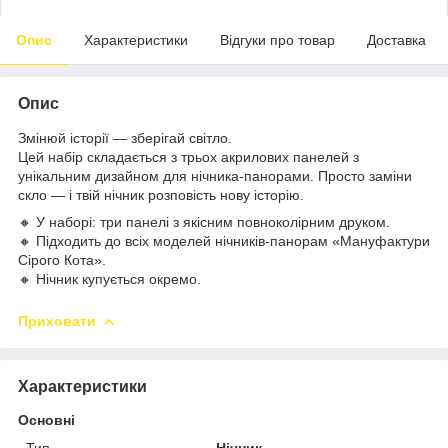
Опис
Характеристики
Відгуки про товар
Доставка
Опис
Змінюй історії — зберігай світло.
Цей набір складається з трьох акрилових панелей з
унікальним дизайном для нічника-панорами. Просто заміни
скло — і твій нічник розповість нову історію.
🔸 У наборі: три панелі з якісним повноколірним друком.
🔸 Підходить до всіх моделей нічників-панорам «Мануфактури
Сірого Кота».
🔸 Нічник купується окремо.
Приховати
Характеристики
Основні
Тип
Нічник