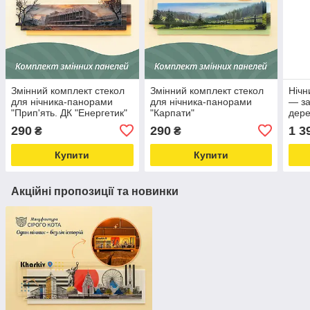
Змінний комплект стекол
Змінний комплект стекол
Нічн
для нічника-панорами
для нічника-панорами
— за
"Прип'ять. ДК "Енергетик"
"Карпати"
дере
USB 
290
290
1 3
₴
₴
Купити
Купити
Акційні пропозиції та новинки