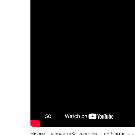
Нічник-панорама «Казкові феї» — це більше, ніж