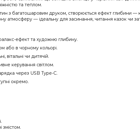
іжністю та теплом.
тин з багатошаровим друком, створюється ефект глибини — к
ну атмосферу — ідеальну для засинання, читання казок чи за
алакс-ефект та художню глибину.
ом або в чорному кольорі.
, вітальні чи дитячій.
ивне керування світлом.
арядка через USB Type-C.
тупні окремо.
.
 змістом.