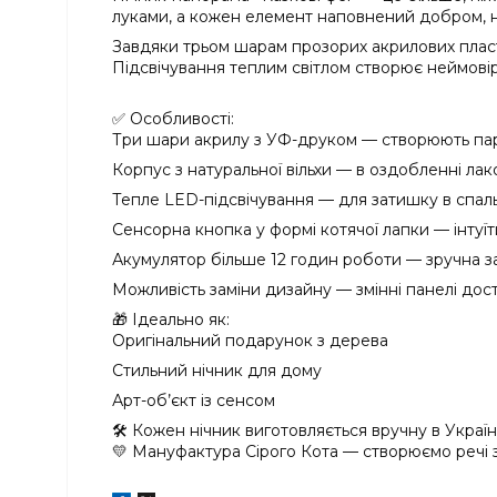
луками, а кожен елемент наповнений добром, н
Завдяки трьом шарам прозорих акрилових плас
Підсвічування теплим світлом створює неймовір
✅ Особливості:
Три шари акрилу з УФ-друком — створюють пар
Корпус з натуральної вільхи — в оздобленні лак
Тепле LED-підсвічування — для затишку в спальні
Сенсорна кнопка у формі котячої лапки — інтуїт
Акумулятор більше 12 годин роботи — зручна з
Можливість заміни дизайну — змінні панелі дос
🎁 Ідеально як:
Оригінальний подарунок з дерева
Стильний нічник для дому
Арт-об’єкт із сенсом
🛠️ Кожен нічник виготовляється вручну в Україні
💛 Мануфактура Сірого Кота — створюємо речі зі