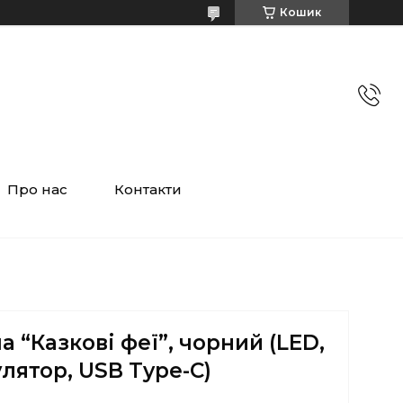
Кошик
Про нас
Контакти
 “Казкові феї”, чорний (LED,
лятор, USB Type-C)