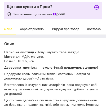
Що таке купити з Пром?
Замовлення під захистом
Опис
Характеристики
Відгуки про товар
Доставка
Опис
Напис на листівці -
Хочу цілувати тебе завжди!
Матеріал
: МДФ, мотузка.
Розмір
: 10 х 6,5 см.
Дерев'яна листівка — екологічний подарунок з душею!
Подаруйте своїм близьким тепло і святковий настрій за
допомогою дерев'яної листівки.
Виготовлена із натуральних матеріалів, вона поєднує в собі
естетику та екологічність, даруючи відчуття турботи та уваги
до деталей.
Ця стильна дерев'яна листівка стане чудовим доповненням
до будь-якого подарунка, квітів або приємним компліментом