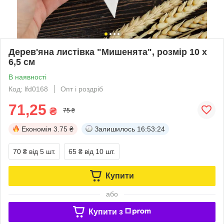
Дерев'яна листівка "Мишенята", розмір 10 х
6,5 см
В наявності
Код: lfd0168
Опт і роздріб
71,25
₴
75 ₴
Економія
3.75 ₴
Залишилось
16:53:24
70 ₴
від 5 шт.
65 ₴
від 10 шт.
Купити
або
Купити з