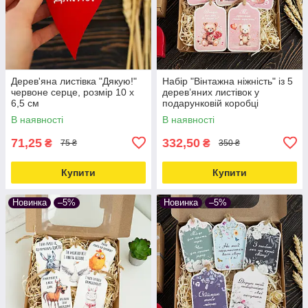
Дерев'яна листівка "Дякую!"
Набір "Вінтажна ніжність" із 5
червоне серце, розмір 10 х
дерев’яних листівок у
6,5 см
подарунковій коробці
В наявності
В наявності
71,25
332,50
₴
₴
75 ₴
350 ₴
Купити
Купити
Новинка
–5%
Новинка
–5%