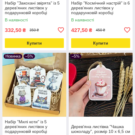
Набір "Закохані звірята" із 5
Набір "Космічний настрій" із 6
дерев’яних листівок у
дерев’яних листівок у
подарунковій коробці
подарунковій коробці
В наявності
В наявності
332,50
427,50
₴
₴
350 ₴
450 ₴
Купити
Купити
Новинка
–5%
–5%
Набір "Милі коти" із 5
дерев’яних листівок у
Дерев'яна листівка "Чашка
подарунковій коробці
шоколаду", розмір 10 х 6,5 см