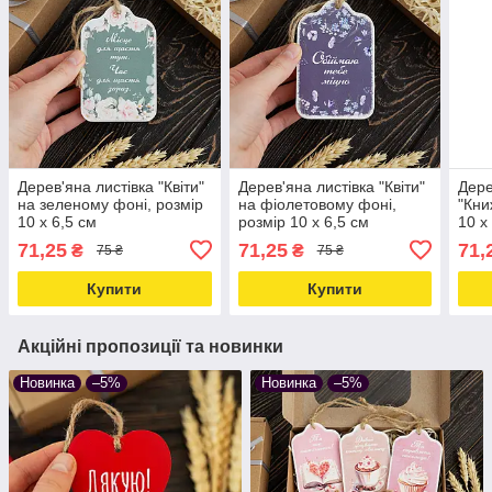
Дерев'яна листівка "Квіти"
Дерев'яна листівка "Квіти"
Дере
на зеленому фоні, розмір
на фіолетовому фоні,
"Кни
10 х 6,5 см
розмір 10 х 6,5 см
10 х
71,25
71,25
71,
₴
₴
75 ₴
75 ₴
Купити
Купити
Акційні пропозиції та новинки
Новинка
–5%
Новинка
–5%