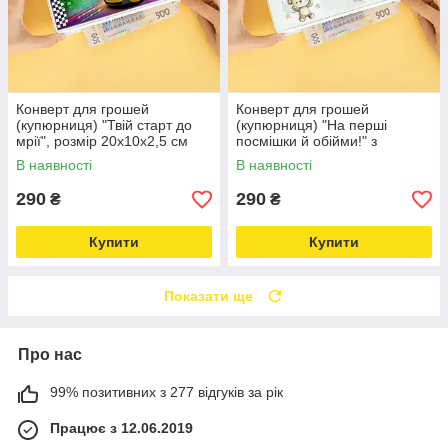
Конверт для грошей
Конверт для грошей
(купюрниця) "Твій старт до
(купюрниця) "На перші
мрії", розмір 20х10х2,5 см
посмішки й обійми!" з
зеленими кульками, розмір
В наявності
В наявності
20х10х2,5 см
290
290
₴
₴
Купити
Купити
Показати ще
Про нас
99% позитивних з 277 відгуків за рік
Працює з 12.06.2019