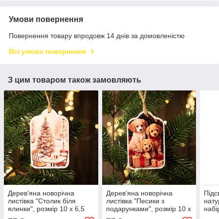
Умови повернення
Повернення товару впродовж 14 днів за домовленістю
Всі умови повернення
З цим товаром також замовляють
Дерев'яна новорічна
Дерев'яна новорічна
Підс
листівка "Столик біля
листівка "Песики з
нату
ялинки", розмір 10 х 6,5
подарунками", розмір 10 х
набі
см
6,5 см
"Кві