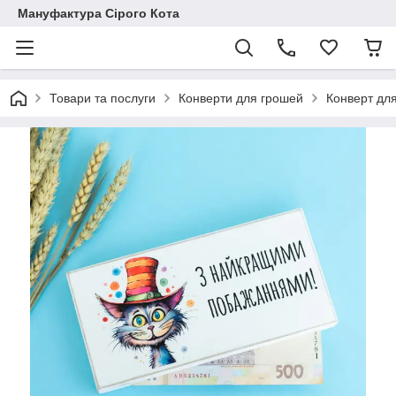
Мануфактура Сірого Кота
Товари та послуги
Конверти для грошей
Конверт для