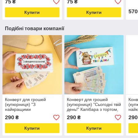
75
75
₴
₴
570
Купити
Купити
Подібні товари компанії
Конверт для грошей
Конверт для грошей
Конв
(купюрниця) "З
(купюрниця) "Сьогодні твій
(куп
найкращими
день!" Капібара з тортом,
найк
побажаннями", розмір
розмір 20х10х2,5 см
розм
290
290
290
₴
₴
20х10х2,5 см
Купити
Купити