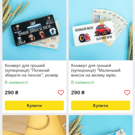
Конверт для грошей
Конверт для грошей
(купюрниця) "Починай
(купюрниця) "Маленький
збирати на пенсію", розмір
внесок на велику мрію.
20х10х2,5 см
Машина", розмір 20х10х2,5
В наявності
В наявності
см
290
290
₴
₴
Купити
Купити