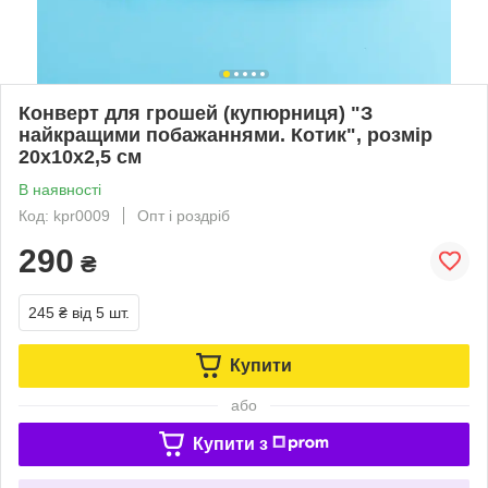
Конверт для грошей (купюрниця) "З
найкращими побажаннями. Котик", розмір
20х10х2,5 см
В наявності
Код: kpr0009
Опт і роздріб
290
₴
245 ₴
від 5 шт.
Купити
або
Купити з