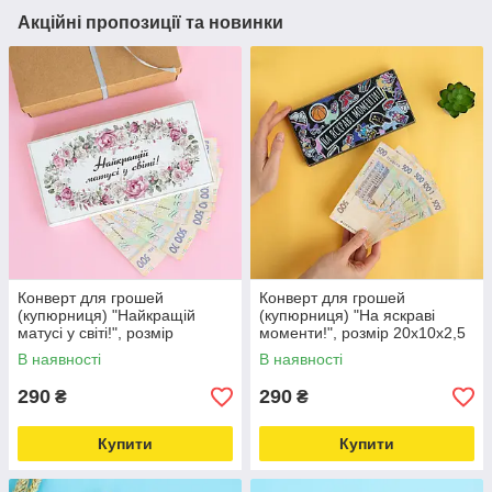
Акційні пропозиції та новинки
Конверт для грошей
Конверт для грошей
(купюрниця) "Найкращій
(купюрниця) "На яскраві
матусі у світі!", розмір
моменти!", розмір 20х10х2,5
20х10х2,5 см
см
В наявності
В наявності
290
290
₴
₴
Купити
Купити