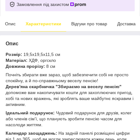
Замовлення під захистом
Опис
Характеристики
Відгуки про товар
Доставка
Опис
Розмір:
19,5х19,5х11,5 см
Матеріал:
ХДФ, оргскло
Довжина прорізу:
8 см
Почніть збирати вже зараз, щоб забезпечити собі не просто
спокійну, а й по-справжньому веселу пенсію!
Дерев'яна скарбничка "Збираємо на веселу пенсію"
допоможе вам накопичувати кошти для захоплюючих пригод,
хобі та нових вражень, які зроблять ваше майбутнє яскравим і
активним.
Ідеальний подарунок:
Чудовий подарунок для друзів, колег
або членів сім'ї, що планують зробити пенсію часом для
насолоди життям.
Календар заощаджень:
На задній панелі розміщені цифри
від 1 до 365, щоб ви могли закреслювати кожен день, коли