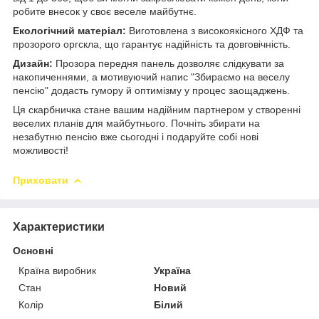
робите внесок у своє веселе майбутнє.
Екологічний матеріал:
Виготовлена з високоякісного ХДФ та
прозорого оргскла, що гарантує надійність та довговічність.
Дизайн:
Прозора передня панель дозволяє слідкувати за
накопиченнями, а мотивуючий напис "Збираємо на веселу
пенсію" додасть гумору й оптимізму у процес заощаджень.
Ця скарбничка стане вашим надійним партнером у створенні
веселих планів для майбутнього. Почніть збирати на
незабутню пенсію вже сьогодні і подаруйте собі нові
можливості!
Приховати
Характеристики
Основні
Країна виробник
Україна
Стан
Новий
Колір
Білий