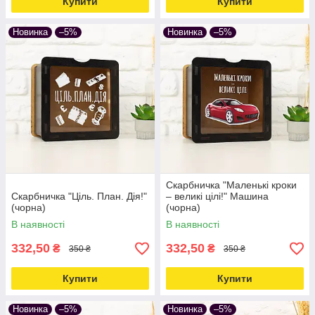
Купити
Купити
Новинка
–5%
Новинка
–5%
Скарбничка "Маленькі кроки
Скарбничка "Ціль. План. Дія!"
– великі цілі!" Машина
(чорна)
(чорна)
В наявності
В наявності
332,50
332,50
₴
₴
350 ₴
350 ₴
Купити
Купити
Новинка
–5%
Новинка
–5%