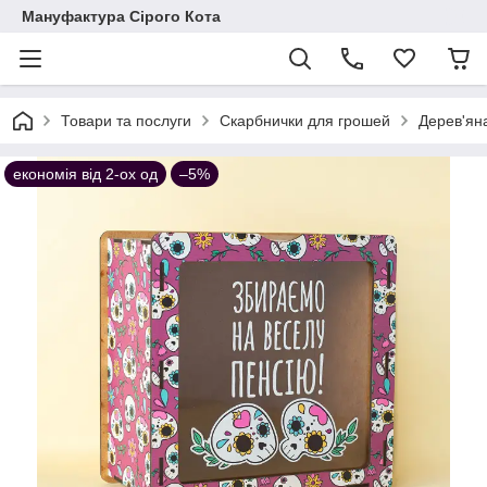
Мануфактура Сірого Кота
Товари та послуги
Cкарбнички для грошей
Дерев'ян
економія від 2-ох од
–5%