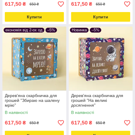
617,50
617,50
₴
₴
650 ₴
650 ₴
Купити
Купити
економія від 2-ох од
–5%
Новинка
–5%
Дерев'яна скарбничка для
Дерев'яна скарбничка для
грошей "Збираю на шалену
грошей "На великі
мрію"
досягнення"
В наявності
В наявності
617,50
617,50
₴
₴
650 ₴
650 ₴