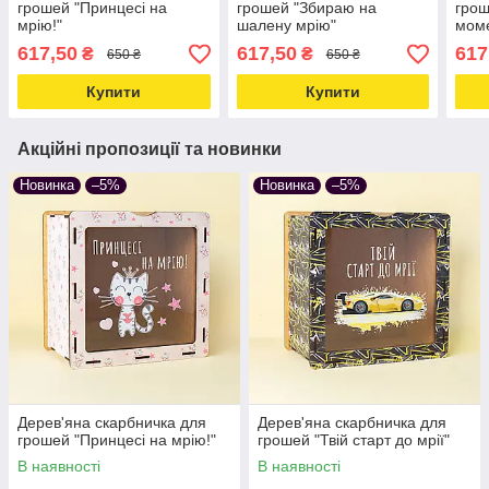
грошей "Принцесі на
грошей "Збираю на
грош
мрію!"
шалену мрію"
мом
617,50
617,50
617
₴
₴
650 ₴
650 ₴
Купити
Купити
Акційні пропозиції та новинки
Новинка
–5%
Новинка
–5%
Дерев'яна скарбничка для
Дерев'яна скарбничка для
грошей "Принцесі на мрію!"
грошей "Твій старт до мрії"
В наявності
В наявності