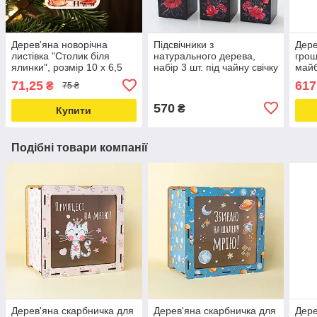
Дерев'яна новорічна
Підсвічники з
Дере
листівка "Столик біля
натурального дерева,
грош
ялинки", розмір 10 х 6,5
набір 3 шт. під чайну свічку
майб
см
"Квіти" (чорний колір)
71,25
617
₴
75 ₴
570
₴
Купити
Подібні товари компанії
Дерев'яна скарбничка для
Дерев'яна скарбничка для
Дере