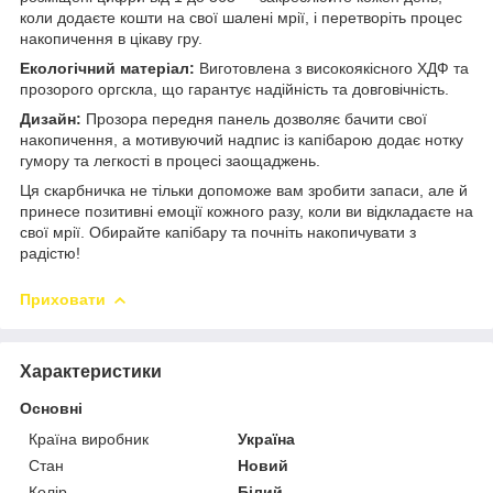
коли додаєте кошти на свої шалені мрії, і перетворіть процес
накопичення в цікаву гру.
Екологічний матеріал:
Виготовлена з високоякісного ХДФ та
прозорого оргскла, що гарантує надійність та довговічність.
Дизайн:
Прозора передня панель дозволяє бачити свої
накопичення, а мотивуючий надпис із капібарою додає нотку
гумору та легкості в процесі заощаджень.
Ця скарбничка не тільки допоможе вам зробити запаси, але й
принесе позитивні емоції кожного разу, коли ви відкладаєте на
свої мрії. Обирайте капібару та почніть накопичувати з
радістю!
Приховати
Характеристики
Основні
Країна виробник
Україна
Стан
Новий
Колір
Білий