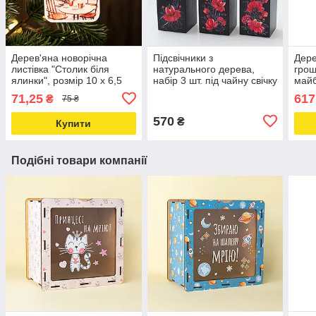
Дерев'яна новорічна
Підсвічники з
Дере
листівка "Столик біля
натурального дерева,
грош
ялинки", розмір 10 х 6,5
набір 3 шт. під чайну свічку
майб
см
"Квіти" (чорний колір)
71,25
617
₴
75 ₴
570
₴
Купити
Подібні товари компанії