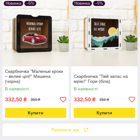
Новинка
–5%
Новинка
–5%
Скарбничка "Маленькі кроки
– великі цілі!" Машина
Скарбничка "Твій запас на
(чорна)
мрію!" Гори (біла)
В наявності
В наявності
332,50
332,50
₴
₴
350 ₴
350 ₴
Купити
Купити
Показати ще