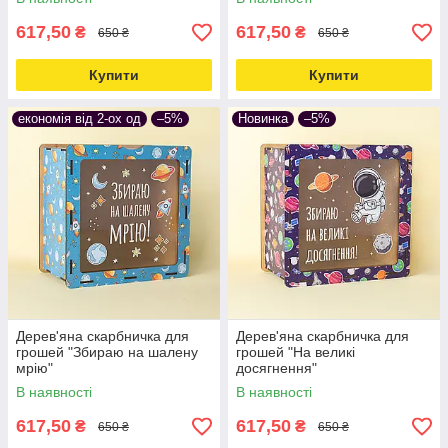
617,50
617,50
₴
₴
650 ₴
650 ₴
Купити
Купити
економія від 2-ох од
–5%
Новинка
–5%
Дерев'яна скарбничка для
Дерев'яна скарбничка для
грошей "Збираю на шалену
грошей "На великі
мрію"
досягнення"
В наявності
В наявності
617,50
617,50
₴
₴
650 ₴
650 ₴