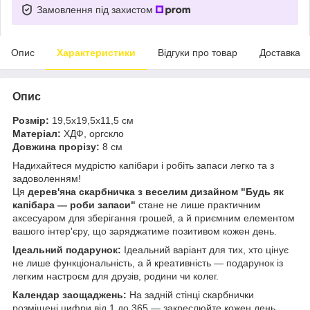
Замовлення під захистом
Опис
Характеристики
Відгуки про товар
Доставка
Опис
Розмір:
19,5х19,5х11,5 см
Матеріал:
ХДФ, оргскло
Довжина прорізу:
8 см
Надихайтеся мудрістю капібари і робіть запаси легко та з
задоволенням!
Ця
дерев'яна скарбничка з веселим дизайном "Будь як
капібара — роби запаси"
стане не лише практичним
аксесуаром для зберігання грошей, а й приємним елементом
вашого інтер'єру, що заряджатиме позитивом кожен день.
Ідеальний подарунок:
Ідеальний варіант для тих, хто цінує
не лише функціональність, а й креативність — подарунок із
легким настроєм для друзів, родини чи колег.
Календар заощаджень:
На задній стінці скарбнички
розміщені цифри від 1 до 365 — закреслюйте кожен день,