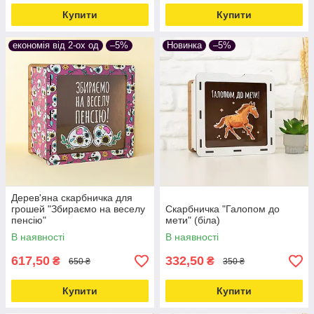
Купити
Купити
економія від 2-ох од
–5%
Новинка
–5%
Дерев'яна скарбничка для
грошей "Збираємо на веселу
Скарбничка "Галопом до
пенсію"
мети" (біла)
В наявності
В наявності
617,50
332,50
₴
₴
650 ₴
350 ₴
Купити
Купити