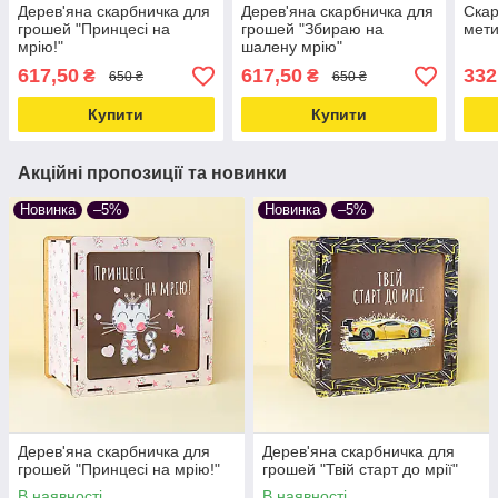
Дерев'яна скарбничка для
Дерев'яна скарбничка для
Скар
грошей "Принцесі на
грошей "Збираю на
мети
мрію!"
шалену мрію"
617,50
617,50
332
₴
₴
650 ₴
650 ₴
Купити
Купити
Акційні пропозиції та новинки
Новинка
–5%
Новинка
–5%
Дерев'яна скарбничка для
Дерев'яна скарбничка для
грошей "Принцесі на мрію!"
грошей "Твій старт до мрії"
В наявності
В наявності