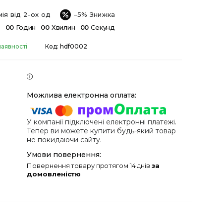
ія від 2-ох од
–5%
в
0
0
Годин
0
0
Хвилин
0
0
Секунд
наявності
Код:
hdf0002
У компанії підключені електронні платежі.
Тепер ви можете купити будь-який товар
не покидаючи сайту.
повернення товару протягом 14 днів
за
домовленістю