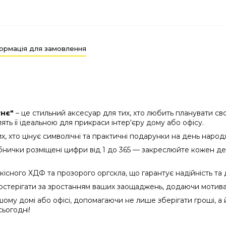
ормація для замовлення
тнє"
– це стильний аксесуар для тих, хто любить планувати сво
ять її ідеальною для прикраси інтер'єру дому або офісу.
, хто цінує символічні та практичні подарунки на день народ
бнички розміщені цифри від 1 до 365 — закреслюйте кожен день
існого ХДФ та прозорого оргскла, що гарантує надійність та д
терігати за зростанням ваших заощаджень, додаючи мотиваці
му домі або офісі, допомагаючи не лише зберігати гроші, а й
ьогодні!