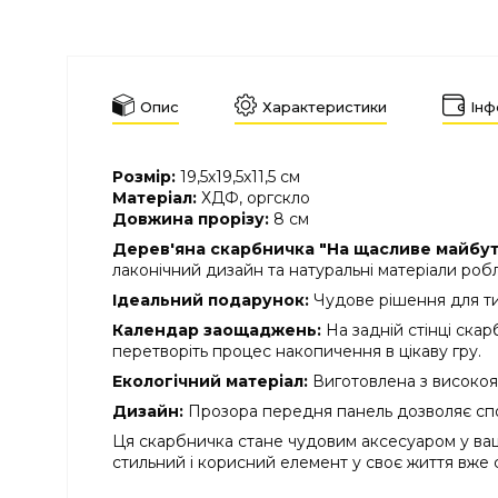
Опис
Характеристики
Інф
Розмір:
19,5х19,5х11,5 см
Матеріал:
ХДФ, оргскло
Довжина прорізу:
8 см
Дерев'яна скарбничка "На щасливе майбу
лаконічний дизайн та натуральні матеріали робл
Ідеальний подарунок:
Чудове рішення для тих
Календар заощаджень:
На задній стінці скар
перетворіть процес накопичення в цікаву гру.
Екологічний матеріал:
Виготовлена з високояк
Дизайн:
Прозора передня панель дозволяє спос
Ця скарбничка стане чудовим аксесуаром у вашо
стильний і корисний елемент у своє життя вже с