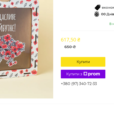
економ
0
0
Дні
В 
617,50 ₴
650 ₴
Купити
Купити з
+380 (97) 340-72-33