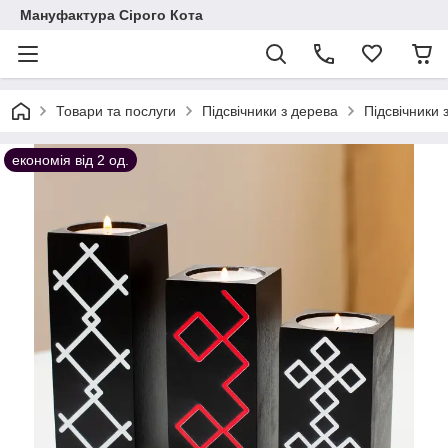
Мануфактура Сірого Кота
Товари та послуги
Підсвічники з дерева
Підсвічники 
економія від 2 од.