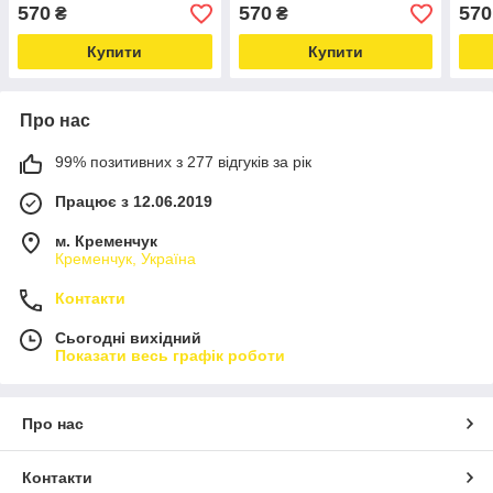
"Будиночки" (натуральний
"Квіткові барви" (білий
"Кві
570
570
570
₴
₴
колір)
колір)
колі
Купити
Купити
Про нас
99% позитивних з 277 відгуків за рік
Працює з 12.06.2019
м. Кременчук
Кременчук, Україна
Контакти
Сьогодні вихідний
Показати весь графік роботи
Про нас
Контакти