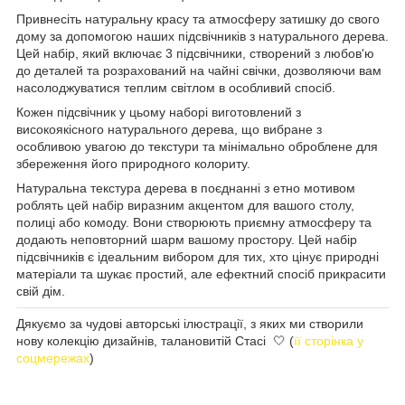
Привнесіть натуральну красу та атмосферу затишку до свого
дому за допомогою наших підсвічників з натурального дерева.
Цей набір, який включає 3 підсвічники, створений з любов'ю
до деталей та розрахований на чайні свічки, дозволяючи вам
насолоджуватися теплим світлом в особливий спосіб.
Кожен підсвічник у цьому наборі виготовлений з
високоякісного натурального дерева, що вибране з
особливою увагою до текстури та мінімально оброблене для
збереження його природного колориту.
Натуральна текстура дерева в поєднанні з етно мотивом
роблять цей набір виразним акцентом для вашого столу,
полиці або комоду. Вони створюють приємну атмосферу та
додають неповторний шарм вашому простору. Цей набір
підсвічників є ідеальним вибором для тих, хто цінує природні
матеріали та шукає простий, але ефектний спосіб прикрасити
свій дім.
Дякуємо за чудові авторські ілюстрації, з яких ми створили
нову колекцію дизайнів, талановитій Стасі 🤍 (
її сторінка у
соцмережах
)