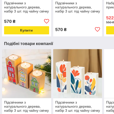
Підсвічники з
Підсвічники з
Набі
натурального дерева,
натурального дерева,
прик
набір 3 шт. під чайну свічку
набір 3 шт. під чайну свічку
"Орнаменти" (чорний
"Квіти" (чорний колір)
522
колір)
570
₴
550 ₴
570
₴
Купити
Подібні товари компанії
Підсвічники з
Підсвічники з
Підс
натурального дерева,
натурального дерева,
нату
набір 3 шт. під чайну свічку
набір 3 шт. під чайну свічку
набі