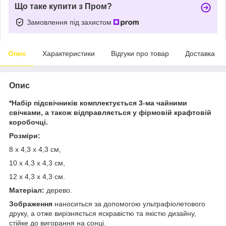
Що таке купити з Пром?
Замовлення під захистом
Опис
Характеристики
Відгуки про товар
Доставка
Опис
*Набір підсвічників комплектується 3-ма чайними
свічками, а також відправляється у фірмовій крафтовій
коробочці.
Розміри:
8 х 4,3 х 4,3 см,
10 х 4,3 х 4,3 см,
12 х 4,3 х 4,3 см.
Матеріал:
дерево.
Зображення
наноситься за допомогою ультрафіолетового
друку, а отже вирізняється яскравістю та якістю дизайну,
стійке до вигорання на сонці.