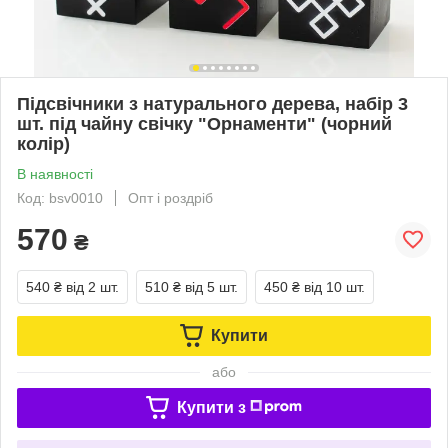
Підсвічники з натурального дерева, набір 3
шт. під чайну свічку "Орнаменти" (чорний
колір)
В наявності
Код: bsv0010
Опт і роздріб
570
₴
540 ₴
від 2 шт.
510 ₴
від 5 шт.
450 ₴
від 10 шт.
Купити
або
Купити з