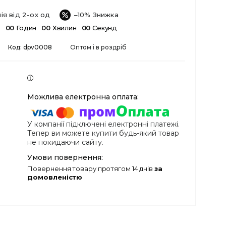
ія від 2-ох од
–10%
в
0
0
Годин
0
0
Хвилин
0
0
Секунд
Код:
dpv0008
Оптом і в роздріб
У компанії підключені електронні платежі.
Тепер ви можете купити будь-який товар
не покидаючи сайту.
повернення товару протягом 14 днів
за
домовленістю