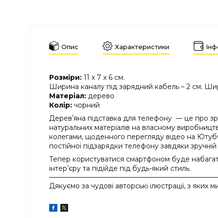
Опис
Характеристики
Інф
Розміри:
11 х 7 х 6 см.
Ширина каналу під зарядний кабель – 2 см. Шир
Матеріал:
дерево
Колір:
чорний
Деревʼяна підставка для телефону — це про зручн
натуральних матеріалів на власному виробництв
колегами, щоденного перегляду відео на Ютубч
постійної підзарядки телефону завдяки зручній 
Тепер користуватися смартфоном буде набагато
інтерʼєру та підійде під будь-який стиль.
Дякуємо за чудові авторські ілюстрації, з яких м