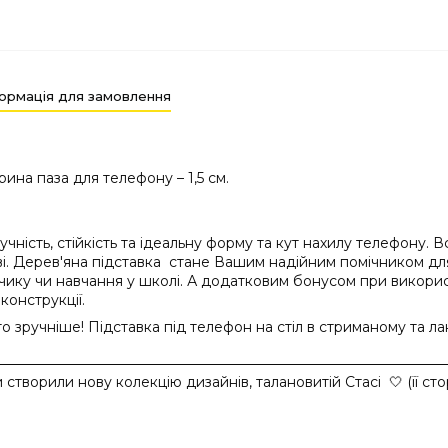
ормація для замовлення
ина паза для телефону – 1,5 см.
ість, стійкість та ідеальну форму та кут нахилу телефону. Всі
і. Дерев'яна підставка стане Вашим надійним помічником для
ику чи навчання у школі. А додатковим бонусом при використ
конструкції.
 зручніше! Підставка під телефон на стіл в стриманому та л
и створили нову колекцію дизайнів, талановитій Стасі 🤍 (
її с