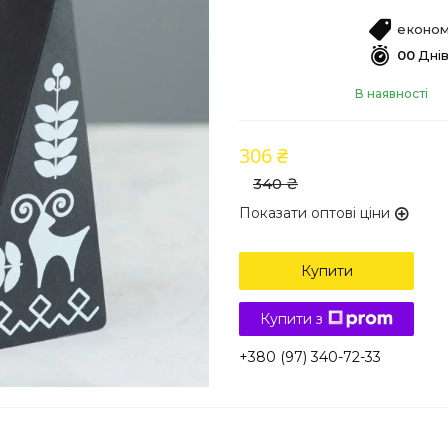
економ
0
0
Дні
В наявності
306 ₴
340 ₴
Показати оптові ціни
Купити
Купити з
+380 (97) 340-72-33