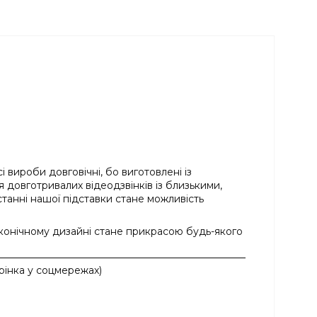
 вироби довговічні, бо виготовлені із
 довготривалих відеодзвінків із близькими,
анні нашої підставки стане можливість
аконічному дизайні стане прикрасою будь-якого
торінка у соцмережах
)