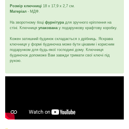
Розмір ключниці
18 х 17,9 х 2,7 см.
Матеріал
- МДФ.
На зворотному боці
фурнітура
для зручного кріплення на
стіні. Ключниця
упакована
у подарункову крафтову коробку.
Кожен затишний будинок складається з дрібниць. Яскрава
ключниця у формі будиночка може бути цікавим і корисним
подарунком для будь-якої господині дому. Ключниця
будиночок допоможе Вам завжди тримати свої ключі під
рукою.