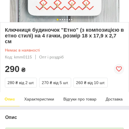
Ключниця будиночок "Етно" (з композицією в
етно стилі) на 4 гачки, розмір 18 х 17,9 х 2,7
см
Немає в наявності
Код: kmm0115
Опт і роздріб
290
₴
280 ₴
від 2 шт.
270 ₴
від 5 шт.
260 ₴
від 10 шт.
Опис
Характеристики
Відгуки про товар
Доставка
Опис