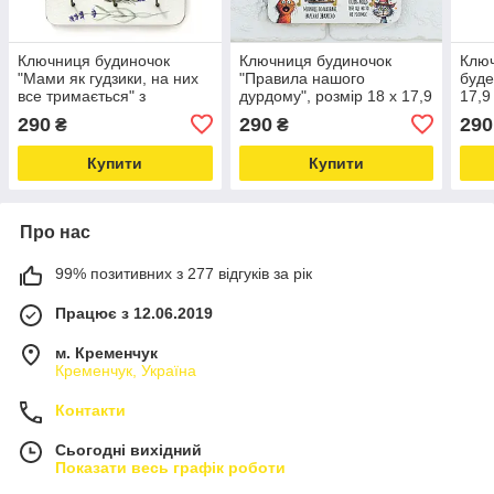
Ключниця будиночок
Ключниця будиночок
Ключ
"Мами як гудзики, на них
"Правила нашого
буде
все тримається" з
дурдому", розмір 18 х 17,9
17,9
лавандою, розмір 18 х
х 2,7 см
290
290
290
₴
₴
17,9 х 2,7 см
Купити
Купити
Про нас
99% позитивних з 277 відгуків за рік
Працює з 12.06.2019
м. Кременчук
Кременчук, Україна
Контакти
Сьогодні вихідний
Показати весь графік роботи