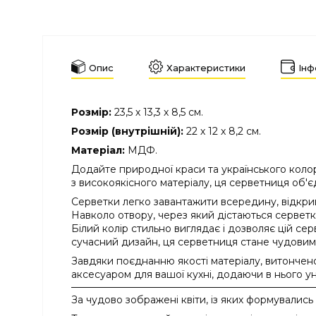
Опис
Характеристики
Інф
Розмір:
23,5 х 13,3 х 8,5 см.
Розмір (внутрішній):
22 х 12 х 8,2 см.
Матеріал:
МДФ.
Додайте природної краси та українського колор
з високоякісного матеріалу, ця серветниця об'єд
Серветки легко завантажити всередину, відкри
Навколо отвору, через який дістаються серветки
Білий колір стильно виглядає і дозволяє цій се
сучасний дизайн, ця серветниця стане чудови
Завдяки поєднанню якості матеріалу, витончено
аксесуаром для вашої кухні, додаючи в нього у
За чудово зображені квіти, із яких формувались