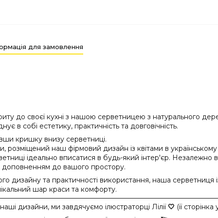
ормація для замовлення
иту до своєї кухні з нашою серветницею з натурального дерев
нує в собі естетику, практичність та довговічність.
вши кришку внизу серветниці.
, розміщений наш фірмовий дизайн із квітами в українському 
рветниці ідеально вписатися в будь-який інтер'єр. Незалежно в
м доповненням до вашого простору.
го дизайну та практичності використання, наша серветниця із
нікальний шар краси та комфорту.
 наші дизайни, ми завдячуємо ілюстраторці Лілії
🤍
(
її сторінк