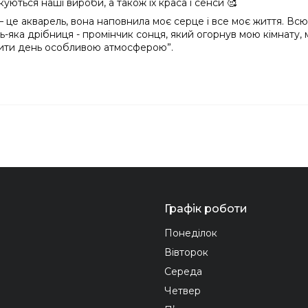
куються наші вироби, а також їх краса і сенси 🥰
 – це акварель, вона наповнила моє серце і все моє життя. В
яка дрібниця - промінчик сонця, який огорнув мою кімнату, м
овнити день особливою атмосферою”.
Графік роботи
Понеділок
Вівторок
Середа
Четвер