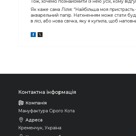
Тож, хочемо познайомити із нею усіх, кому відгу
Як каже сама Лілія: “Найбільша моя пристрасть
акварельний папір. Натхненням може стати будь-
в лісі, або нова свічка, яку я купила, щоб нап
Мануфактура Сірого Кота
Кременчук, Україна