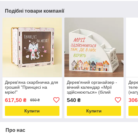
Подібні товари компанії
Дерев'яна скарбничка для
Дерев'яний органайзер -
Дере
грошей "Принцесі на
вічний календар «Мрії
теле
мрію!"
здійснюються» (білий
(нат
колір), розмір 14х12х9,5
617,50
540
306
₴
₴
650 ₴
см
Купити
Купити
Про нас