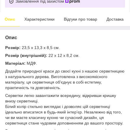
Замовлення під захистом
Опис
Характеристики
Відгуки про товар
Доставка
Опис
Розмір:
23,5 х 13,3 х 8,5 см.
Розмір (внутрішній):
22 х 12 х 8,2 см.
Матеріал:
МДФ.
Додайте природної краси до своєї кухні з нашою серветницею
з натурального дерева. Виготовлена з високоякісного
матеріалу, ця серветниця об'єднує в собі естетику,
практичність та довговічність.
Серветки легко завантажити всередину, відкривши кришку
внизу серветниці.
Білий колір стильно виглядає і дозволяє цій серветниці
ідеально вписатися в будь-який інтер'єр. Незалежно від того,
чи ви маєте класичну кухню чи сучасний дизайн, ця
серветниця стане чудовим доповненням до вашого простору.