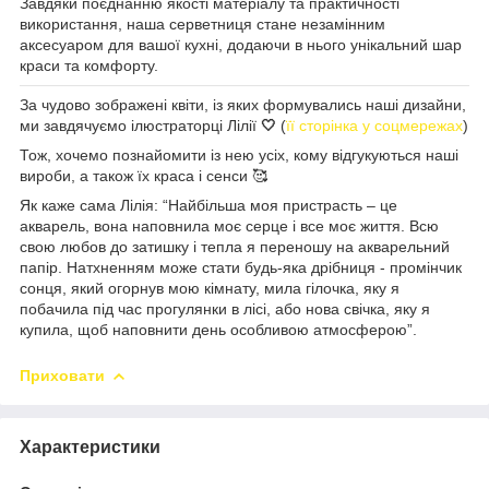
Завдяки поєднанню якості матеріалу та практичності
використання, наша серветниця стане незамінним
аксесуаром для вашої кухні, додаючи в нього унікальний шар
краси та комфорту.
За чудово зображені квіти, із яких формувались наші дизайни,
ми завдячуємо ілюстраторці Лілії
🤍
(
її сторінка у соцмережах
)
Тож, хочемо познайомити із нею усіх, кому відгукуються наші
вироби, а також їх краса і сенси 🥰
Як каже сама Лілія: “Найбільша моя пристрасть – це
акварель, вона наповнила моє серце і все моє життя. Всю
свою любов до затишку і тепла я переношу на акварельний
папір. Натхненням може стати будь-яка дрібниця - промінчик
сонця, який огорнув мою кімнату, мила гілочка, яку я
побачила під час прогулянки в лісі, або нова свічка, яку я
купила, щоб наповнити день особливою атмосферою”.
Приховати
Характеристики