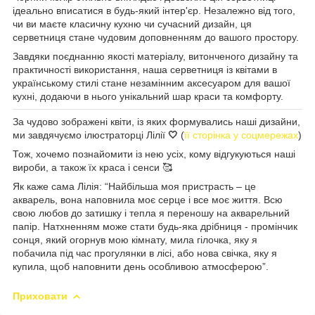
ідеально вписатися в будь-який інтер'єр. Незалежно від того,
чи ви маєте класичну кухню чи сучасний дизайн, ця
серветниця стане чудовим доповненням до вашого простору.
Завдяки поєднанню якості матеріалу, витонченого дизайну та
практичності використання, наша серветниця із квітами в
українському стилі стане незамінним аксесуаром для вашої
кухні, додаючи в нього унікальний шар краси та комфорту.
За чудово зображені квіти, із яких формувались наші дизайни,
ми завдячуємо ілюстраторці Лілії
🤍
(
її сторінка у соцмережах
)
Тож, хочемо познайомити із нею усіх, кому відгукуються наші
вироби, а також їх краса і сенси 🥰
Як каже сама Лілія: “Найбільша моя пристрасть – це
акварель, вона наповнила моє серце і все моє життя. Всю
свою любов до затишку і тепла я переношу на акварельний
папір. Натхненням може стати будь-яка дрібниця - промінчик
сонця, який огорнув мою кімнату, мила гілочка, яку я
побачила під час прогулянки в лісі, або нова свічка, яку я
купила, щоб наповнити день особливою атмосферою”.
Приховати