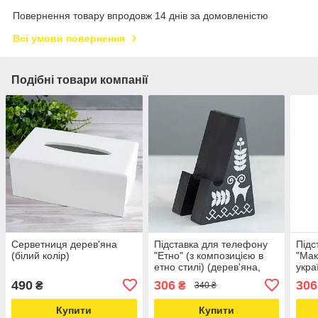
Повернення товару впродовж 14 днів за домовленістю
Всі умови повернення
Подібні товари компанії
Серветниця дерев'яна
Підставка для телефону
Підс
(білий колір)
"Етно" (з композицією в
"Мак
етно стилі) (дерев'яна,
укра
чорна)
(дер
490
306
306
₴
₴
340 ₴
Купити
Купити