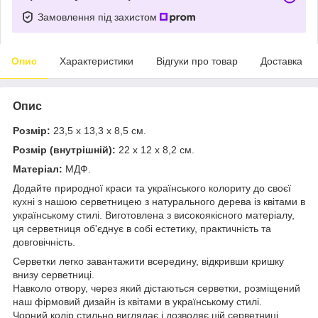
Замовлення під захистом
Опис
Характеристики
Відгуки про товар
Доставка
Опис
Розмір:
23,5 х 13,3 х 8,5 см.
Розмір (внутрішній):
22 х 12 х 8,2 см.
Матеріал:
МДФ.
Додайте природної краси та українського колориту до своєї
кухні з нашою серветницею з натурального дерева із квітами в
українському стилі. Виготовлена з високоякісного матеріалу,
ця серветниця об'єднує в собі естетику, практичність та
довговічність.
Серветки легко завантажити всередину, відкривши кришку
внизу серветниці.
Навколо отвору, через який дістаються серветки, розміщений
наш фірмовий дизайн із квітами в українському стилі.
Чорний колір стильно виглядає і дозволяє цій серветниці