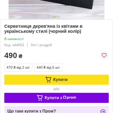
Серветниця дерев'яна із квітами в
українському стилі (чорний колір)
В наявності
Код: sdd002
Опт і роздріб
490
₴
470 ₴
від 2 шт.
440 ₴
від 5 шт.
Купити
або
Купити з
Що таке купити з Пром?