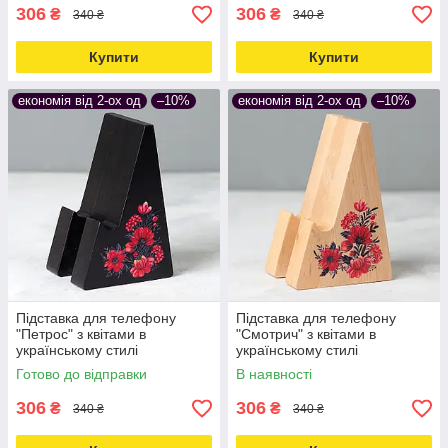
306
306
₴
₴
340 ₴
340 ₴
Купити
Купити
економія від 2-ох од
–10%
економія від 2-ох од
–10%
Підставка для телефону
Підставка для телефону
"Петрос" з квітами в
"Смотрич" з квітами в
українському стилі
українському стилі
(дерев'яна, чорна)
(дерев'яна, натуральний
Готово до відправки
В наявності
колір)
306
306
₴
₴
340 ₴
340 ₴