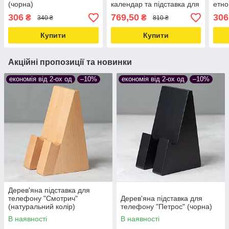
(чорна)
календар та підставка для
етно
телефону (білий)
чорн
306
769,50
306
₴
₴
340 ₴
810 ₴
Купити
Купити
Акційні пропозиції та новинки
економія від 2-ох од
–10%
економія від 2-ох од
–10%
Дерев'яна підставка для
телефону "Смотрич"
Дерев'яна підставка для
(натуральний колір)
телефону "Петрос" (чорна)
В наявності
В наявності