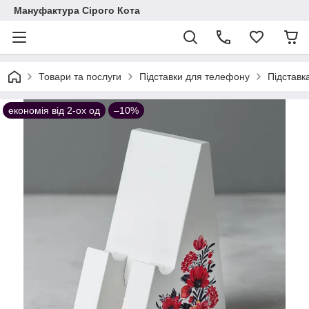
Мануфактура Сірого Кота
Товари та послуги
Підставки для телефону
Підставк
економія від 2-ох од
–10%