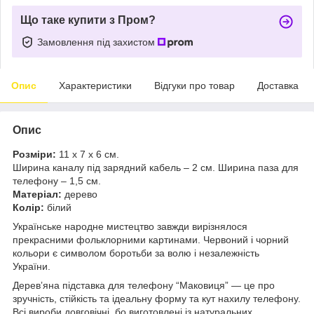
Що таке купити з Пром?
Замовлення під захистом
Опис
Характеристики
Відгуки про товар
Доставка
Опис
Розміри:
11 х 7 х 6 см.
Ширина каналу під зарядний кабель – 2 см. Ширина паза для
телефону – 1,5 см.
Матеріал:
дерево
Колір:
білий
Українське народне мистецтво завжди вирізнялося
прекрасними фольклорними картинами. Червоний і чорний
кольори є символом боротьби за волю і незалежність
України.
Деревʼяна підставка для телефону “Маковиця” — це про
зручність, стійкість та ідеальну форму та кут нахилу телефону.
Всі вироби довговічні, бо виготовлені із натуральних