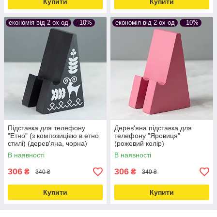
Купити
Купити
економія від 2-ох од
–10%
економія від 2-ох од
–10%
Підставка для телефону
Дерев'яна підставка для
"Етно" (з композицією в етно
телефону "Яровиця"
стилі) (дерев'яна, чорна)
(рожевий колір)
В наявності
В наявності
306
306
₴
₴
340 ₴
340 ₴
Купити
Купити