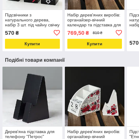
Підсвічники з
Набір дерев'яних виробів:
Підс
натурального дерева,
органайзер-вічний
нату
набір 3 шт. під чайну свічку
календар та підставка для
набі
"Орнаменти" (чорний
телефону (білий)
"Кві
570
769,50
₴
₴
810 ₴
колір)
570
Купити
Купити
Подібні товари компанії
Дерев'яна підставка для
Набір дерев'яних виробів:
Підс
телефону "Петрос"
органайзер-вічний
"Етн