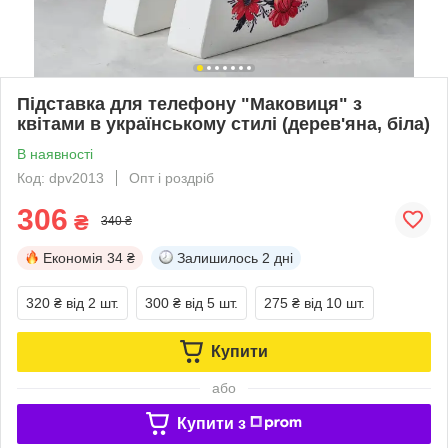
Підставка для телефону "Маковиця" з
квітами в українському стилі (дерев'яна, біла)
В наявності
Код: dpv2013
Опт і роздріб
306
₴
340 ₴
Економія
34 ₴
Залишилось
2 дні
320 ₴
від 2 шт.
300 ₴
від 5 шт.
275 ₴
від 10 шт.
Купити
або
Купити з