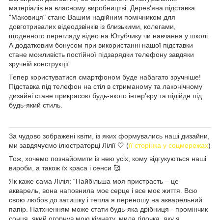
матеріалів на власному виробництві. Дерев'яна підставка
"Маковиця" стане Вашим надійним помічником для
довготривалих відеодзвінків із близькими, колегами,
щоденного перегляду відео на Ютубчику чи навчання у школі.
А додатковим бонусом при використанні нашої підставки
стане можливість постійної підзарядки телефону завдяки
зручній конструкції.
Тепер користуватися смартфоном буде набагато зручніше!
Підставка під телефон на стіл в стриманому та лаконічному
дизайні стане прикрасою будь-якого інтерʼєру та підійде під
будь-який стиль.
За чудово зображені квіти, із яких формувались наші дизайни,
ми завдячуємо ілюстраторці Лілії 🤍 (
її сторінка у соцмережах
)
Тож, хочемо познайомити із нею усіх, кому відгукуються наші
вироби, а також їх краса і сенси 🥰
Як каже сама Лілія: “Найбільша моя пристрасть – це
акварель, вона наповнила моє серце і все моє життя. Всю
свою любов до затишку і тепла я переношу на акварельний
папір. Натхненням може стати будь-яка дрібниця - промінчик
сонця, який огорнув мою кімнату, мила гілочка, яку я