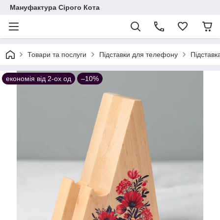
Мануфактура Сірого Кота
Товари та послуги
Підставки для телефону
Підставк
економія від 2-ох од
–10%