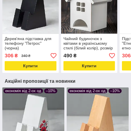
Дерев'яна підставка для
Чайний будиночок з
Підс
телефону "Петрос"
квітами в українському
"Етн
(чорна)
стилі (білий колір), розмір
етно
17 х 14 х 12 см
чорн
306
490
306
₴
₴
340 ₴
Купити
Купити
Акційні пропозиції та новинки
економія від 2-ох од
–10%
економія від 2-ох од
–10%