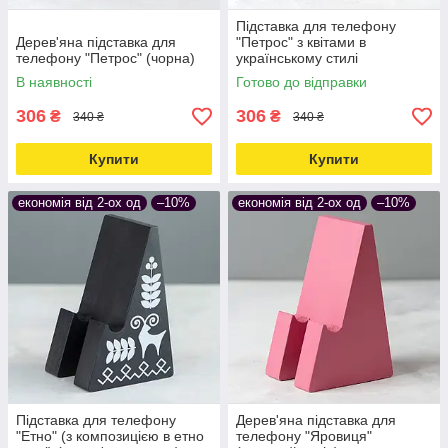
Підставка для телефону
Дерев'яна підставка для
"Петрос" з квітами в
телефону "Петрос" (чорна)
українському стилі
(дерев'яна, чорна)
В наявності
Готово до відправки
306
306
₴
₴
340 ₴
340 ₴
Купити
Купити
економія від 2-ох од
–10%
економія від 2-ох од
–10%
Підставка для телефону
Дерев'яна підставка для
"Етно" (з композицією в етно
телефону "Яровиця"