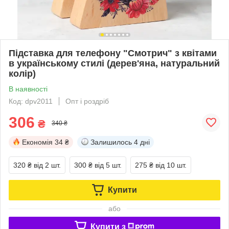
Підставка для телефону "Смотрич" з квітами
в українському стилі (дерев'яна, натуральний
колір)
В наявності
Код: dpv2011
Опт і роздріб
306
₴
340 ₴
Економія
34 ₴
Залишилось
4 дні
320 ₴
від 2 шт.
300 ₴
від 5 шт.
275 ₴
від 10 шт.
Купити
або
Купити з