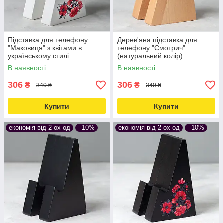
Підставка для телефону
Дерев'яна підставка для
"Маковиця" з квітами в
телефону "Смотрич"
українському стилі
(натуральний колір)
(дерев'яна, біла)
В наявності
В наявності
306
306
₴
₴
340 ₴
340 ₴
Купити
Купити
економія від 2-ох од
–10%
економія від 2-ох од
–10%