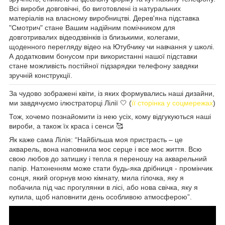
Всі вироби довговічні, бо виготовлені із натуральних
матеріалів на власному виробництві. Дерев'яна підставка
"Смотрич" стане Вашим надійним помічником для
довготривалих відеодзвінків із близькими, колегами,
щоденного перегляду відео на Ютубчику чи навчання у школі.
А додатковим бонусом при використанні нашої підставки
стане можливість постійної підзарядки телефону завдяки
зручній конструкції.
За чудово зображені квіти, із яких формувались наші дизайни,
ми завдячуємо ілюстраторці Лілії 🤍 (
її сторінка у соцмережах
)
Тож, хочемо познайомити із нею усіх, кому відгукуються наші
вироби, а також їх краса і сенси 🥰
Як каже сама Лілія: “Найбільша моя пристрасть – це
акварель, вона наповнила моє серце і все моє життя. Всю
свою любов до затишку і тепла я переношу на акварельний
папір. Натхненням може стати будь-яка дрібниця - промінчик
сонця, який огорнув мою кімнату, мила гілочка, яку я
побачила під час прогулянки в лісі, або нова свічка, яку я
купила, щоб наповнити день особливою атмосферою”.