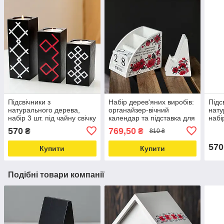
Підсвічники з
Набір дерев'яних виробів:
Підс
натурального дерева,
органайзер-вічний
нату
набір 3 шт. під чайну свічку
календар та підставка для
набі
"Орнаменти" (чорний
телефону (білий)
"Кві
570
769,50
₴
₴
810 ₴
колір)
570
Купити
Купити
Подібні товари компанії