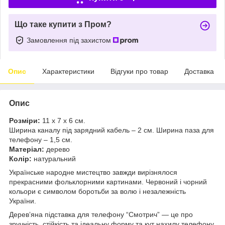
Що таке купити з Пром?
Замовлення під захистом
Опис
Характеристики
Відгуки про товар
Доставка
Опис
Розміри:
11 х 7 х 6 см.
Ширина каналу під зарядний кабель – 2 см. Ширина паза для
телефону – 1,5 см.
Матеріал:
дерево
Колір:
натуральний
Українське народне мистецтво завжди вирізнялося
прекрасними фольклорними картинами. Червоний і чорний
кольори є символом боротьби за волю і незалежність
України.
Деревʼяна підставка для телефону “Смотрич” — це про
зручність, стійкість та ідеальну форму та кут нахилу телефону.