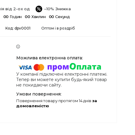
ія від 2-ох од
–10%
в
0
0
Годин
0
0
Хвилин
0
0
Секунд
Код:
dpv0001
Оптом і в роздріб
У компанії підключені електронні платежі.
Тепер ви можете купити будь-який товар
не покидаючи сайту.
повернення товару протягом 14 днів
за
домовленістю