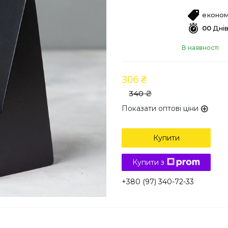
економ
0
0
Дні
В наявності
306 ₴
340 ₴
Показати оптові ціни
Купити
Купити з
+380 (97) 340-72-33