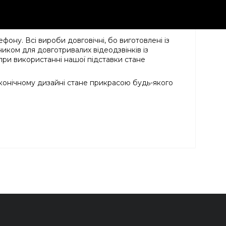
ефону. Всі вироби довговічні, бо виготовлені із
иком для довготривалих відеодзвінків із
ри використанні нашої підставки стане
аконічному дизайні стане прикрасою будь-якого