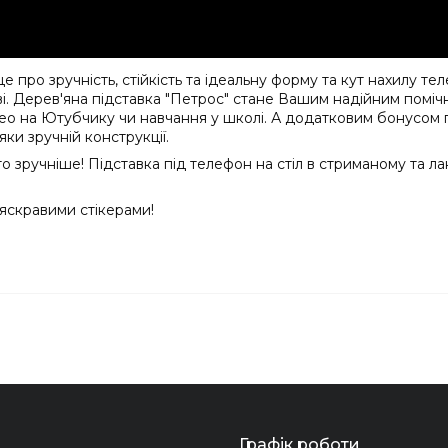
 про зручність, стійкість та ідеальну форму та кут нахилу тел
і. Дерев'яна підставка "Петрос" стане Вашим надійним помічн
ео на Ютубчику чи навчання у школі. А додатковим бонусом п
ки зручній конструкції.
 зручніше! Підставка під телефон на стіл в стриманому та л
яскравими стікерами!
Графік роботи