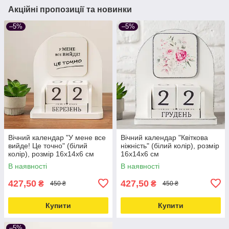
Акційні пропозиції та новинки
–5%
–5%
Вічний календар "У мене все
Вічний календар "Квіткова
вийде! Це точно" (білий
ніжність" (білий колір), розмір
колір), розмір 16х14х6 см
16х14х6 см
В наявності
В наявності
427,50
427,50
₴
₴
450 ₴
450 ₴
Купити
Купити
–5%