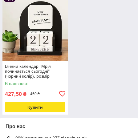
Вічний календар "Мрія
починається сьогодні"
(чорний колір), розмір
16х14х6 см
В наявності
427,50
₴
450 ₴
Купити
Про нас
99% позитивних з 277 відгуків за рік