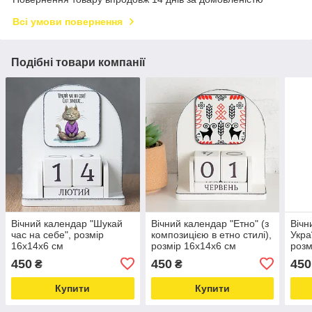
Всі умови повернення
Подібні товари компанії
Вічний календар "Шукай
Вічний календар "Етно" (з
Вічн
час на себе", розмір
композицією в етно стилі),
Укра
16х14х6 см
розмір 16х14х6 см
розм
450
450
450
₴
₴
Купити
Купити