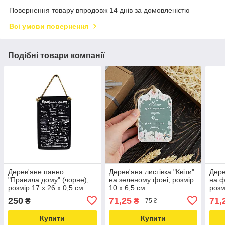
Повернення товару впродовж 14 днів за домовленістю
Всі умови повернення
Подібні товари компанії
Дерев'яне панно
Дерев'яна листівка "Квіти"
Дере
"Правила дому" (чорне),
на зеленому фоні, розмір
на ф
розмір 17 х 26 х 0,5 cм
10 х 6,5 см
розм
250
71,25
71,
₴
₴
75 ₴
Купити
Купити