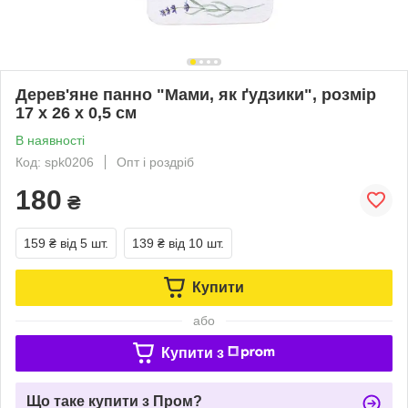
Дерев'яне панно "Мами, як ґудзики", розмір
17 х 26 х 0,5 cм
В наявності
Код: spk0206
Опт і роздріб
180
₴
159 ₴
від 5 шт.
139 ₴
від 10 шт.
Купити
або
Купити з
Що таке купити з Пром?